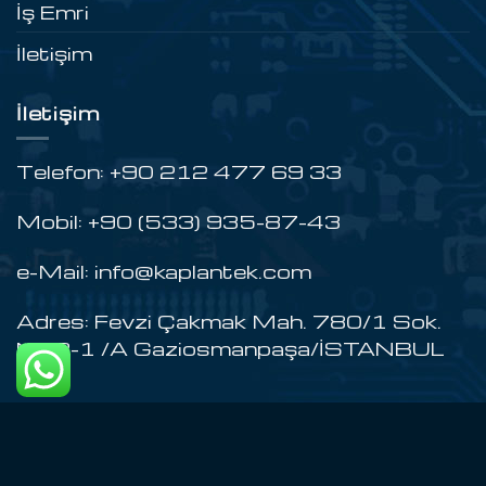
İş Emri
İletişim
İletişim
Telefon: +90 212 477 69 33
Mobil: +90 (533) 935-87-43
e-Mail: info@kaplantek.com
Adres: Fevzi Çakmak Mah. 780/1 Sok.
No:3-1 /A Gaziosmanpaşa/İSTANBUL
2026 © Tüm Hakları Saklıdır Kaplantek Teknik