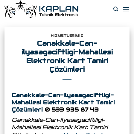
Skip
to
content
HIZMETLERIMIZ
Canakkale-Can-
ilyasagaciftligi-Mahallesi
Elektronik Kart Tamiri
Çözümleri
Canakkale-Can-ilyasagaciftligi-
Mahallesi Elektronik Kart Tamiri
Çözümleri
0 533 935 87 43
Canakkale-Can-ilyasagaciftligi-
Mahallesi Elektronik Kart Tamiri